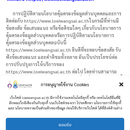
การปฏิบัติตามนโยบายคุ้มครองข้อมูลส่วนบุคคลและการ
ติดต่อกับ https://www.loeiwangsai.ac.thในกรณีที่ท่านมี
ข้อสงสัย ข้อเสนอแนะ หรือข้อติชมใดๆ เกี่ยวกับนโยบายการ
คุ้มครองข้อมูลส่วนบุคคลหรือการปฏิบัติตามนโยบายการ
คุ้มครองข้อมูลส่วนบุคคลฉบับนี้
https://www.loeiwangsai.ac.th ยินดีที่จะตอบข้อสงสัย รับ
ฟังข้อเสนอแนะ และคำติชมทั้งหลาย อันเป็นประโยชน์ต่อ
การปรับปรุงการให้บริการของ
https://www.loeiwangsai.ac.th ต่อไป โดยท่านสามารถ
ติดต่อกับโรงเรียนบ้านเลยวังไสย์ ตามที่อยู่ที่ปรากฏข้างล่างนี้
การอนุญาตใช้งาน Cookies
โรงเรียนบ้านเลยวังไสย์ 119 หมู่ที่ 1 ตำบล เลยวังไสย์ อำเภอ
เว็บไซต์ loeiwangsai.ac.th มีการใช้งานเทคโนโลยีคุกกี้ หรือ เทคโนโลยีอื่นที่มี
ภูหลวง เลย 42230 หมายเลขโทรศัพท์ 087-081-5822
ลักษณะใกล้เคียงกันกับคุกกี้ บนเว็บไซต์ของเรา โปรดศึกษา นโยบายการใช้คุกกี้
หมายเลขโทรสาร (FAX) –
และ นโยบายความเป็นส่วนตัวของข้อมูล ก่อนใช้บริการเว็บไซต์ ได้ที่ลิงค์ด้านล่าง
E-mail : admin@loeiwangsai.ac.th
ยอมรับ