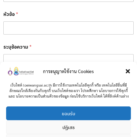
-
ส
หัวข้อ
*
กุ
ล
ร
ะ
บุ
ชื่
ระบุข้อความ
*
อ
-
ส
กุ
การอนุญาตใช้งาน Cookies
ล
*
เว็บไซต์ loeiwangsai.ac.th มีการใช้งานเทคโนโลยีคุกกี้ หรือ เทคโนโลยีอื่นที่มี
ลักษณะใกล้เคียงกันกับคุกกี้ บนเว็บไซต์ของเรา โปรดศึกษา นโยบายการใช้คุกกี้
และ นโยบายความเป็นส่วนตัวของข้อมูล ก่อนใช้บริการเว็บไซต์ ได้ที่ลิงค์ด้านล่าง
ส่ง
ยอมรับ
ปฏิเสธ
Copyright © 2026 โรงเรียนบ้านเลยวังไสย์ อำเภอภูหลวง จังหวัดเลย