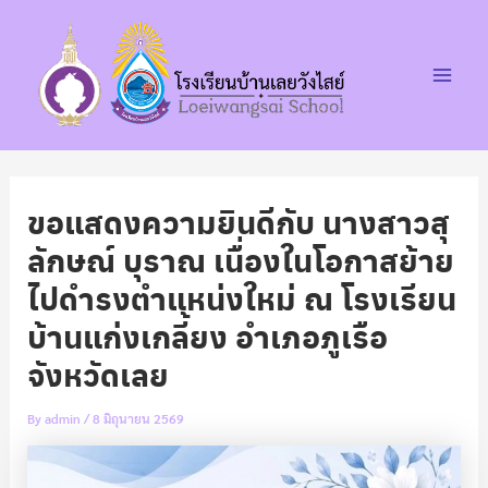
Post
Skip
Main
navigation
to
Men
content
ขอแสดงความยินดีกับ นางสาวสุ
ลักษณ์ บุราณ เนื่องในโอกาสย้าย
ไปดำรงตำแหน่งใหม่ ณ โรงเรียน
บ้านแก่งเกลี้ยง อำเภอภูเรือ
จังหวัดเลย
By
admin
/
8 มิถุนายน 2569