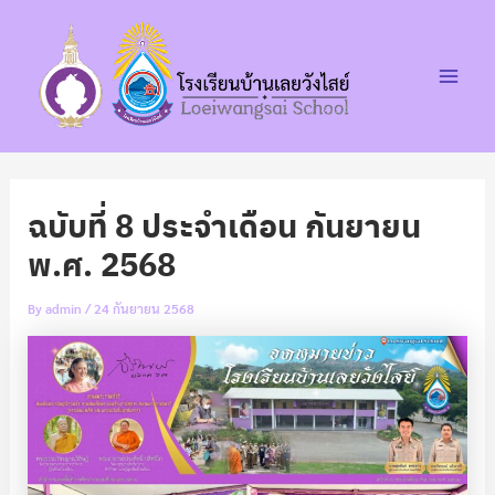
Post
Skip
Main
navigation
to
Men
content
ฉบับที่ 8 ประจำเดือน กันยายน
พ.ศ. 2568
By
admin
/
24 กันยายน 2568