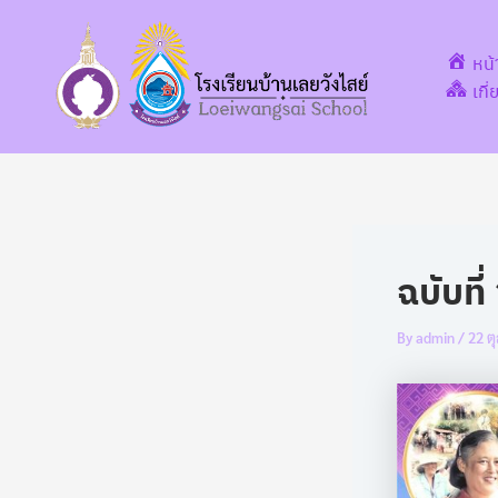
Post
Skip
navigation
to
หน
content
เกี
ฉบับที
By
admin
/
22 ต