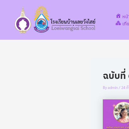
Post
Skip
navigation
to
หน
content
เกี
ฉบับที
By
admin
/
24 ก