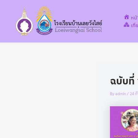
Post
Skip
navigation
to
หน
content
เกี
ฉบับที
By
admin
/
24 ก