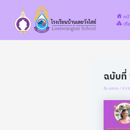
Post
Skip
navigation
to
หน
content
เกี
ฉบับที
By
admin
/
4 กร