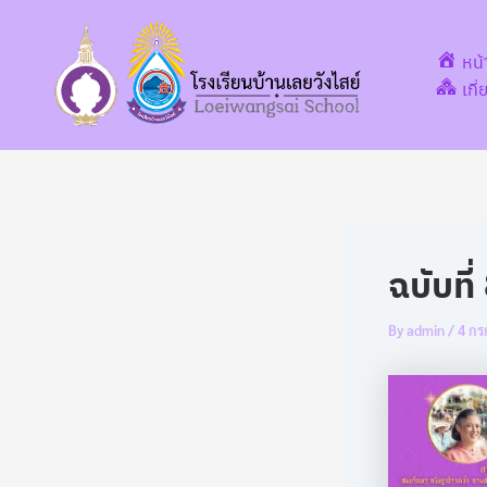
Post
Skip
navigation
to
หน
content
เกี
ฉบับที
By
admin
/
4 กร