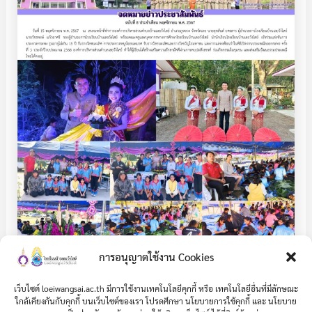
การอนุญาตใช้งาน Cookies
เว็บไซต์ loeiwangsai.ac.th มีการใช้งานเทคโนโลยีคุกกี้ หรือ เทคโนโลยีอื่นที่มีลักษณะ
ใกล้เคียงกันกับคุกกี้ บนเว็บไซต์ของเรา โปรดศึกษา นโยบายการใช้คุกกี้ และ นโยบาย