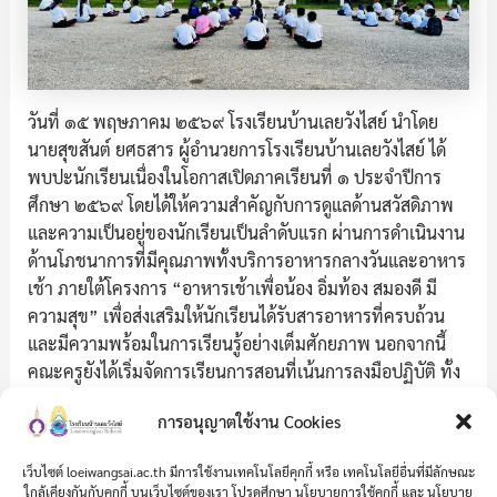
วันที่ ๑๕ พฤษภาคม ๒๕๖๙ โรงเรียนบ้านเลยวังไสย์ นำโดย
นายสุขสันต์ ยศธสาร ผู้อำนวยการโรงเรียนบ้านเลยวังไสย์ ได้
พบปะนักเรียนเนื่องในโอกาสเปิดภาคเรียนที่ ๑ ประจำปีการ
ศึกษา ๒๕๖๙ โดยได้ให้ความสำคัญกับการดูแลด้านสวัสดิภาพ
และความเป็นอยู่ของนักเรียนเป็นลำดับแรก ผ่านการดำเนินงาน
ด้านโภชนาการที่มีคุณภาพทั้งบริการอาหารกลางวันและอาหาร
เช้า ภายใต้โครงการ “อาหารเช้าเพื่อน้อง อิ่มท้อง สมองดี มี
ความสุข” เพื่อส่งเสริมให้นักเรียนได้รับสารอาหารที่ครบถ้วน
และมีความพร้อมในการเรียนรู้อย่างเต็มศักยภาพ นอกจากนี้
คณะครูยังได้เริ่มจัดการเรียนการสอนที่เน้นการลงมือปฏิบัติ ทั้ง
ในห้องเรียนปกติ ห้องปฏิบัติการดนตรีและนาฏศิลป์ ตลอดจน
การอนุญาตใช้งาน Cookies
การเสริมสร้างทักษะชีวิตผ่านการจัดสภาพแวดล้อมที่เอื้อต่อ
การศึกษา เพื่อขับเคลื่อนสถานศึกษาให้เป็นพื้นที่แห่งการเรียนรู้
เว็บไซต์ loeiwangsai.ac.th มีการใช้งานเทคโนโลยีคุกกี้ หรือ เทคโนโลยีอื่นที่มีลักษณะ
ที่มีความสุขและปลอดภัยสำหรับนักเรียนทุกคนสืบไป
ใกล้เคียงกันกับคุกกี้ บนเว็บไซต์ของเรา โปรดศึกษา นโยบายการใช้คุกกี้ และ นโยบาย