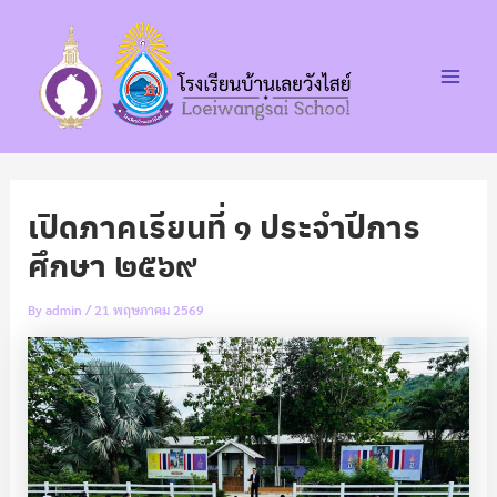
Post
Skip
Main
navigation
to
Men
content
เปิดภาคเรียนที่ ๑ ประจำปีการ
ศึกษา ๒๕๖๙
By
admin
/
21 พฤษภาคม 2569